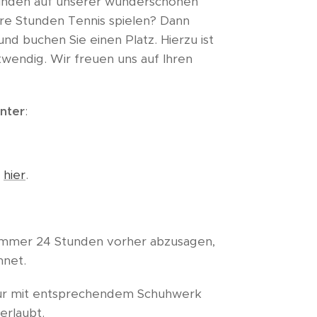
eunden auf unserer wunderschönen
re Stunden Tennis spielen? Dann
und buchen Sie einen Platz. Hierzu ist
wendig. Wir freuen uns auf Ihren
nter
:
e
hier
.
immer 24 Stunden vorher abzusagen,
hnet.
ur mit entsprechendem Schuhwerk
erlaubt.