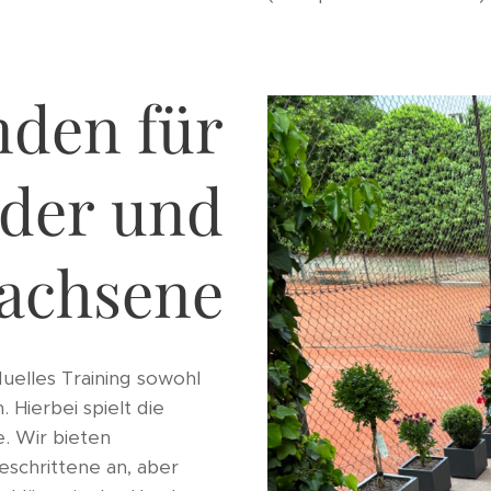
nden für
der und
achsene
duelles Training sowohl
 Hierbei spielt die
e. Wir bieten
eschrittene an, aber