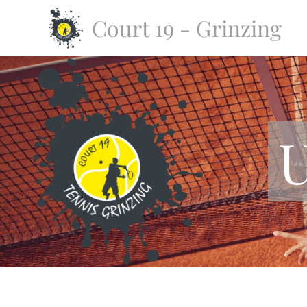
Court 19 - Grinzing
U