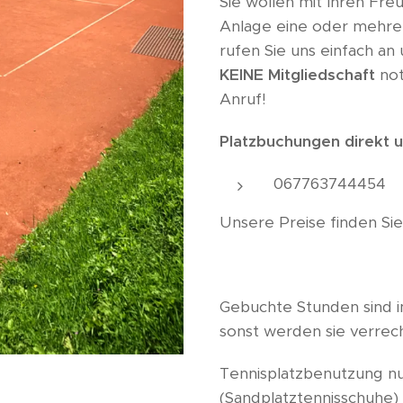
Sie wollen mit Ihren Fr
Anlage eine oder mehre
rufen Sie uns einfach an 
KEINE Mitgliedschaft
not
Anruf!
Platzbuchungen direkt u
067763744454
Unsere Preise finden Si
Gebuchte Stunden sind 
sonst werden sie verrec
Tennisplatzbenutzung n
(Sandplatztennisschuhe) 